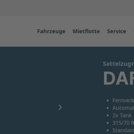
Fahrzeuge
Mietflotte
Service
Sattelzug
DA
Fernver
Automat
2x Tank
315/70 R
Standar