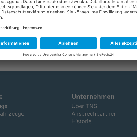
Anschrift
e
Unternehmen
uge
Über TNS
fahrzeuge
Ansprechpartner
Historie