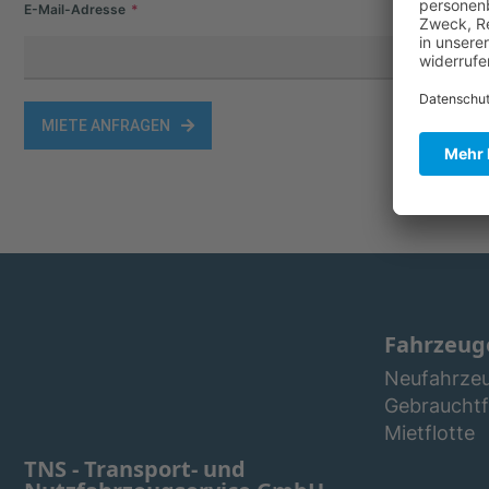
E-Mail-Adresse
MIETE ANFRAGEN
Fahrzeug
Neufahrze
Gebraucht
Mietflotte
TNS - Transport- und