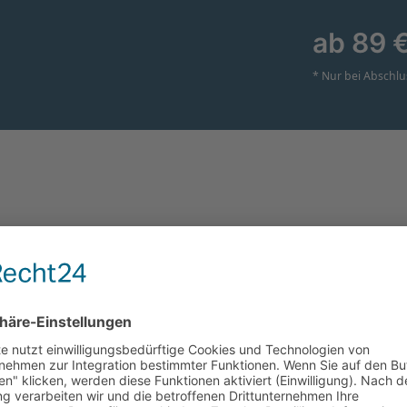
ab 89 
* Nur bei Abschl
Mietende
Vorname